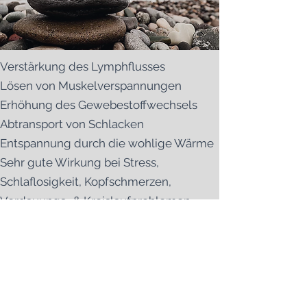
Verstärkung des Lymphflusses
Lösen von Muskelverspannungen
Erhöhung des Gewebestoffwechsels
Abtransport von Schlacken
Entspannung durch die wohlige Wärme
Sehr gute Wirkung bei Stress,
Schlaflosigkeit, Kopfschmerzen,
Verdauungs- & Kreislaufproblemen
Diese Art der Massage ist sehr intensiv, da
sowohl der manuelle Druck der Steine,
als auch die Wärme, Kälte und die Energie
sofort wirksam werden.
Das Gefühl, warme ölige Steine auf der Haut